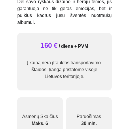
Dėl savo ryškaus dizaino ir herojų temos, jis
garantuoja ne tik geras emocijas, bet ir
puikius kadrus jūsų šventės nuotraukų
albumui.
160 €
/ diena + PVM
Į kainą nėra įtrauktos transportavimo 
išlaidos. Įrangą pristatome visoje 
Lietuvos teritorijoje.
Asmenų Skaičius
Paruošimas
Maks. 6
30 min.