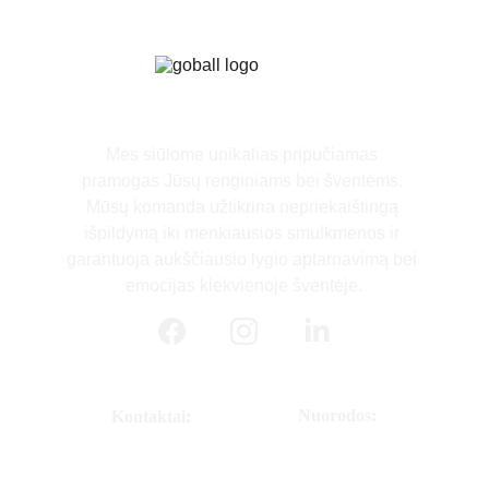
Mes siūlome unikalias pripučiamas 
pramogas Jūsų renginiams bei šventėms. 
Mūsų komanda užtikrina nepriekaištingą 
išpildymą iki menkiausios smulkmenos ir 
garantuoja aukščiausio lygio aptarnavimą bei 
emocijas kiekvienoje šventėje.
Nuorodos:
Kontaktai:
MB GoBall
Pradinis