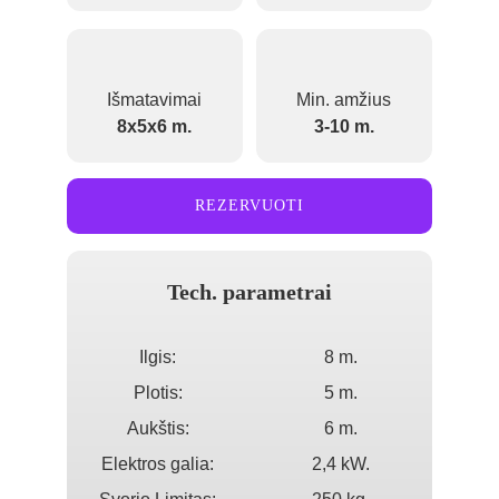
Išmatavimai
Min. amžius
8x5x6 m.
3-10 m.
REZERVUOTI
Tech. parametrai
Ilgis:
8 m.
Plotis:
5 m.
Aukštis:
6 m.
Elektros galia:
2,4 kW.