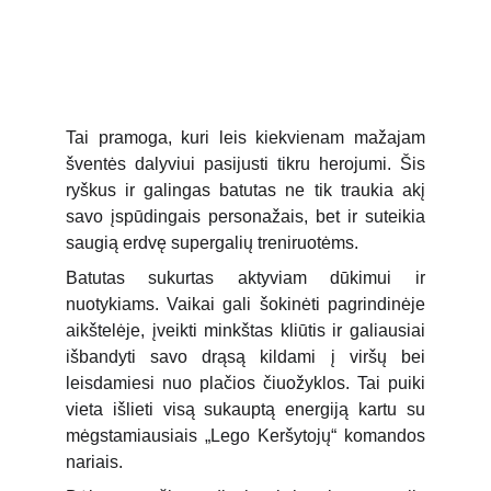
Tai pramoga, kuri leis kiekvienam mažajam
šventės dalyviui pasijusti tikru herojumi. Šis
ryškus ir galingas batutas ne tik traukia akį
savo įspūdingais personažais, bet ir suteikia
saugią erdvę supergalių treniruotėms.
Batutas sukurtas aktyviam dūkimui ir
nuotykiams. Vaikai gali šokinėti pagrindinėje
aikštelėje, įveikti minkštas kliūtis ir galiausiai
išbandyti savo drąsą kildami į viršų bei
leisdamiesi nuo plačios čiuožyklos. Tai puiki
vieta išlieti visą sukauptą energiją kartu su
mėgstamiausiais „Lego Keršytojų“ komandos
nariais.