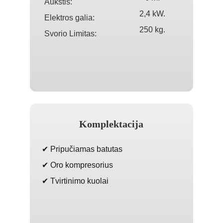
Aukštis:
2,4 kW.
Elektros galia:
250 kg.
Svorio Limitas:
Komplektacija
✔ Pripučiamas batutas
✔ Oro kompresorius
✔ Tvirtinimo kuolai