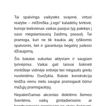
Tai spalvinga vaikystės svajonė, virtusi
realybe – milžiniška „Lego“ kaladėlių tvirtovė,
kurioje kiekvienas vaikas pasijus lyg patekęs į
savo mėgstamiausią žaidimų pasaulį. Tai
pramoga, kuri ne tik traukia akį ryškiomis
spalvomis, bet ir garantuoja begalinį judesio
džiaugsmą.
Šis batutas sukurtas aktyviam ir saugiam
tyrinėjimui. Vaikai gali laisvai šokinėti
minkštoje vidinėje erdvėje bei mėgautis greitu
nusileidimu čiuožykla. Batuto konstrukcija
leidžia vienu metu saugiai pramogauti būriui
mažųjų pramogautojų.
Nepakeičiamas akcentas didelėms šeimos
šventėms, vaikų gimtadieniams ar