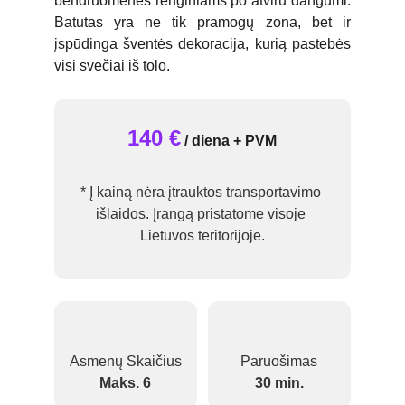
bendruomenės renginiams po atviru dangumi.
Batutas yra ne tik pramogų zona, bet ir
įspūdinga šventės dekoracija, kurią pastebės
visi svečiai iš tolo.
140 €
/ diena + PVM
* Į kainą nėra įtrauktos transportavimo 
išlaidos. Įrangą pristatome visoje 
Lietuvos teritorijoje.
Asmenų Skaičius
Paruošimas
Maks. 6
30 min.