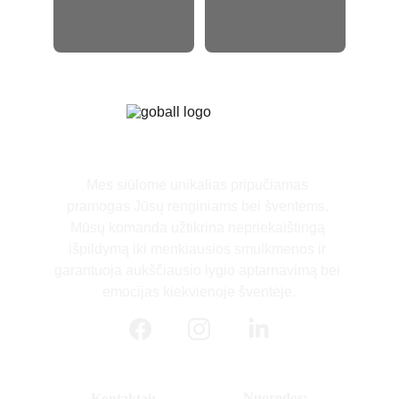
Mes siūlome unikalias pripučiamas 
pramogas Jūsų renginiams bei šventėms. 
Mūsų komanda užtikrina nepriekaištingą 
išpildymą iki menkiausios smulkmenos ir 
garantuoja aukščiausio lygio aptarnavimą bei 
emocijas kiekvienoje šventėje.
Nuorodos:
Kontaktai: