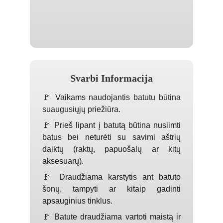
Svarbi Informacija
🚩 Vaikams naudojantis batutu būtina
suaugusiųjų priežiūra.
🚩 Prieš lipant į batutą būtina nusiimti
batus bei neturėti su savimi aštrių
daiktų (raktų, papuošalų ar kitų
aksesuarų).
🚩 Draudžiama karstytis ant batuto
šonų, tampyti ar kitaip gadinti
apsauginius tinklus.
🚩 Batute draudžiama vartoti maistą ir