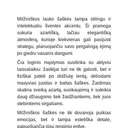
Milžiniškos lauko šaškės tampa stilingu ir
intelektualiu šventės akcentu. Ši pramoga
sukuria azartišką, tačiau elegantišką
atmosferą, kurioje kiekvienas gali pasijusti
strategu, planuojančiu savo pergalingą ėjimą
po giedru vasaros dangumi.
Čia loginis mąstymas susitinka su aktyviu
laisvalaikiu: žaidėjai turi ne tik galvoti, bet ir
fiziškai judėti po didžiulę lentą, dėliodami
masyvias juodas ir baltas šaškes. Žaidimas
skatina sveiką azartą, susikaupimą ir suteikia
daug džiaugsmo tiek žaidžiantiems, tiek juos
stebintiems sirgaliams.
Milžiniškos šaškės ne tik dovanoja puikias
emocijas, bet ir tampa estetiška detale,
papuošiančia jūsų renginio erdvę.