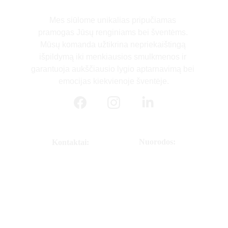
Mes siūlome unikalias pripučiamas 
pramogas Jūsų renginiams bei šventėms. 
Mūsų komanda užtikrina nepriekaištingą 
išpildymą iki menkiausios smulkmenos ir 
garantuoja aukščiausio lygio aptarnavimą bei 
emocijas kiekvienoje šventėje.
Nuorodos:
Kontaktai:
MB GoBall
Pradinis
info@goball.lt 
Apie Mus
+370 630 85 305
Pramogos
Kontaktai