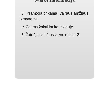
Svarbi Informacija
🚩 Pramoga tinkama įvairaus amžiaus
žmonėms.
🚩 Galima žaisti lauke ir viduje.
🚩 Žaidėjų skaičius vienu metu - 2.
Susijusios pramogos