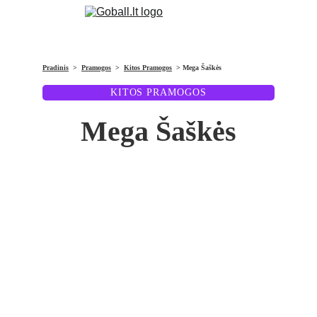
Pradinis
  >  
Pramogos
  >  
Kitos Pramogos
  > Mega Šaškės
KITOS PRAMOGOS
Mega Šaškės